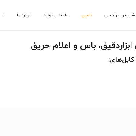
شاوره و مهندسی
تامین
ساخت و تولید
درباره ما
تما
تاندارد ATEX
احی نقشه پایه روشنایی با نرم‌افزار SolidWorks
احی روشنایی و شبیه‌سازی با نرم‌افزار DIALux evo
ابزاردقیق، باس و اعلام حریق
ابل‌های: